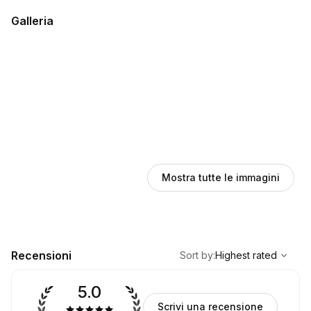
Galleria
Mostra tutte le immagini
,
Highest rated
Sort
Recensioni
Sort by
:
Highest rated
5.0
Scrivi una recensione