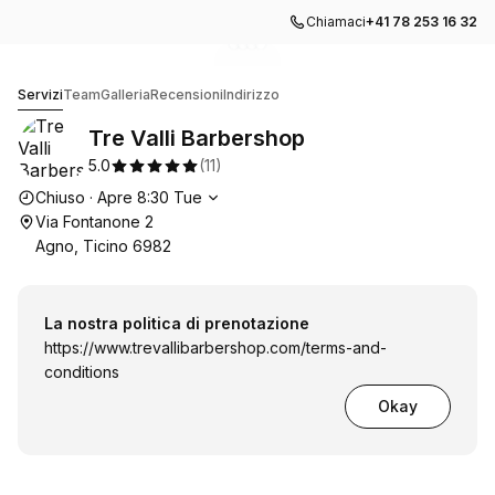
Chiamaci
+41 78 253 16 32
Vai alla galleria di immagini
Vai alla galleria di immagini
Vai alla galleria di immagini
Vai alla galleria di immagini
1
2
3
4
Tre Valli Barbershop
Servizi
Team
Galleria
Recensioni
Indirizzo
Tre Valli Barbershop
5.0
(
11
)
Orari di apertura
Chiuso
·
Apre
8:30
Tue
Via Fontanone 2
Agno, Ticino 6982
La nostra politica di prenotazione
https://www.trevallibarbershop.com/terms-and-
conditions
Okay