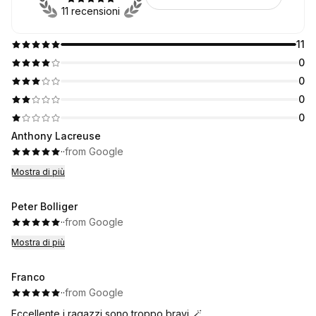
11 recensioni
11
0
0
0
0
Anthony Lacreuse
·
·
from Google
Mostra di più
Peter Bolliger
·
·
from Google
Mostra di più
Franco
·
·
from Google
Eccellente i ragazzi sono troppo bravi 🪄