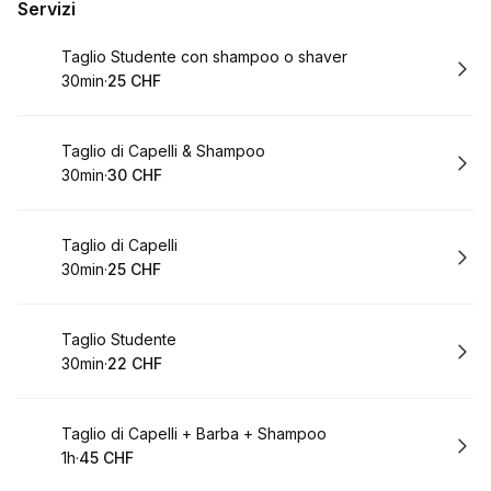
Servizi
Prenota
Taglio Studente con shampoo o shaver
30min
·
25 CHF
.
Durata
.
Prezzo
:
:
Prenota
Taglio di Capelli & Shampoo
30min
·
30 CHF
.
Durata
.
Prezzo
:
:
Prenota
Taglio di Capelli
30min
·
25 CHF
.
Durata
.
Prezzo
:
:
Prenota
Taglio Studente
30min
·
22 CHF
.
Durata
.
Prezzo
:
:
Prenota
Taglio di Capelli + Barba + Shampoo
1h
·
45 CHF
.
Durata
.
Prezzo
:
: