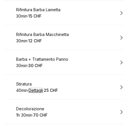
Prenota
Rifinitura Barba Lametta
30min
·
15 CHF
.
Durata
.
Prezzo
:
:
Prenota
Rifinitura Barba Macchinetta
30min
·
12 CHF
.
Durata
.
Prezzo
:
:
Prenota
Barba + Trattamento Panno
30min
·
30 CHF
.
Durata
.
Prezzo
:
:
Prenota
Stiratura
40min
·
Dettagli
·
25 CHF
.
Durata
:
.
Prezzo
:
Prenota
Decolorazione
1h 30min
·
70 CHF
.
Durata
.
:
Prezzo
: